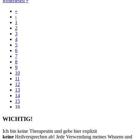
weiterlesen »
«
‹
1
2
3
4
5
6
7
8
9
10
11
12
13
14
15
16
WICHTIG!
Ich bin keine Therapeutin und gebe hier explizit
keine
Heilversprechen ab! Jede Verwendung meines Wissens und